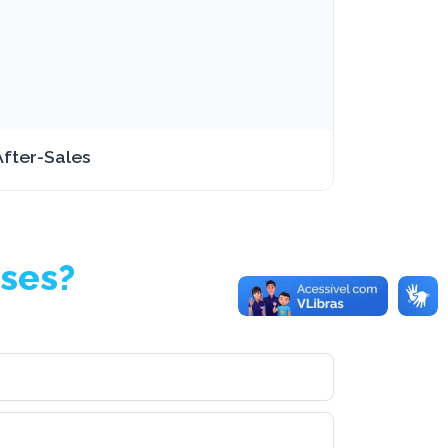
After-Sales
rses?