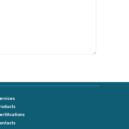
ervices
roducts
ertifications
ontacts