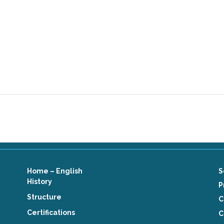
Home – English
S
History
P
Structure
C
Certifications
C