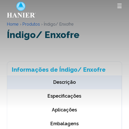
☰
Home
›
Produtos
›
Índigo/ Enxofre
Índigo/ Enxofre
Informações de Índigo/ Enxofre
Descrição
Especificações
Aplicações
Embalagens