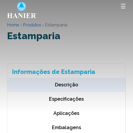
☰
Home
›
Produtos
›
Estamparia
Estamparia
Informações de Estamparia
Descrição
Especificações
Aplicações
Embalagens