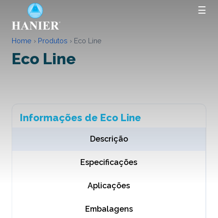
☰
Home
›
Produtos
›
Eco Line
Eco Line
Informações de Eco Line
Descrição
Especificações
Aplicações
Embalagens