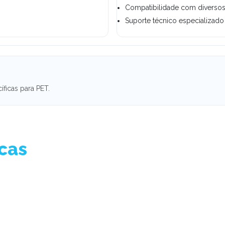
Compatibilidade com diverso
Suporte técnico especializado
íficas para PET.
icas
ing / Fixation
Finishing