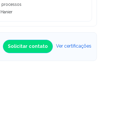
s processos
 Hanier
Ver certificações
Solicitar contato
Denin / Sulphur