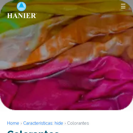
☰
Home
›
Características:
hide
›
Colorantes