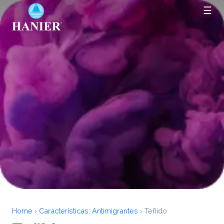
☰
Home
›
Características:
Antimigrantes
›
Teñido